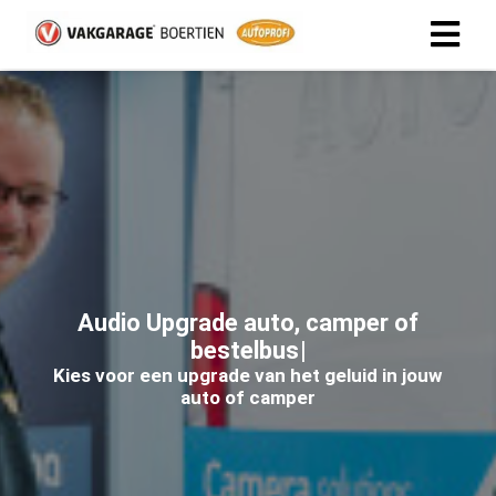
A
u
d
i
o
U
p
g
r
a
d
e
a
u
t
o
,
c
a
m
p
e
r
o
f
b
e
s
t
e
l
b
u
s
Kies voor een upgrade van het geluid in jouw
auto of camper