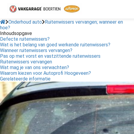
Onderhoud auto
Ruitenwissers vervangen; wanneer en
hoe?
Inhoudsopgave
Defecte ruitenwissers?
Wat is het belang van goed werkende ruitenwissers?
Wanneer ruitenwissers vervangen?
Pas op met vorst en vastzittende ruitenwissers
Ruitenwissers vervangen
Wat mag je van ons verwachten?
Waarom kiezen voor Autoprofi Hoogeveen?
Gerelateerde informatie