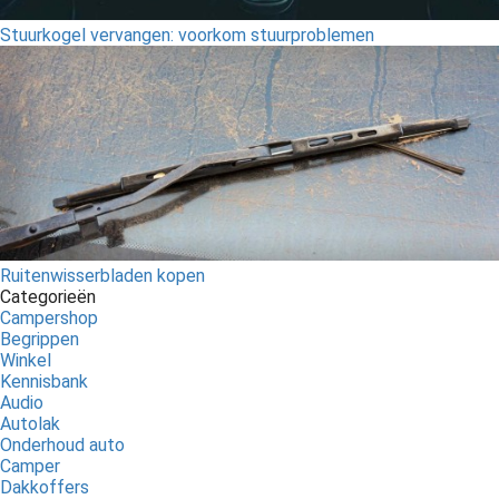
Stuurkogel vervangen: voorkom stuurproblemen
Ruitenwisserbladen kopen
Categorieën
Campershop
Begrippen
Winkel
Kennisbank
Audio
Autolak
Onderhoud auto
Camper
Dakkoffers