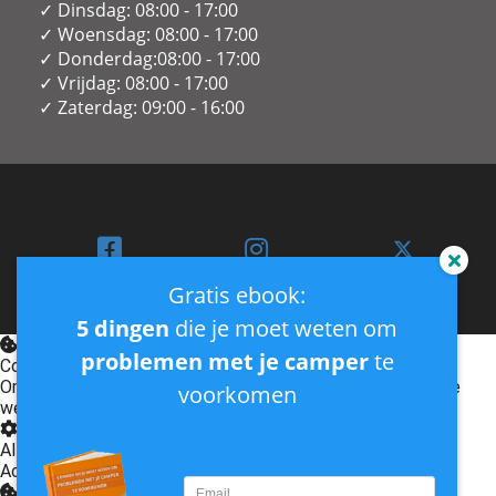
✓ Dinsdag: 08:00 - 17:00
✓ Woensdag: 08:00 - 17:00
✓ Donderdag:08:00 - 17:00
✓ Vrijdag: 08:00 - 17:00
✓ Zaterdag: 09:00 - 16:00
Gratis ebook:
5 dingen
die je moet weten om
problemen met je camper
te
Cookies
Om jou de meest waardevolle en optimale ervaring op deze
voorkomen
website te geven gebruiken wij cookies.
Privacy Policy
Alleen Functioneel
Accepteer alle