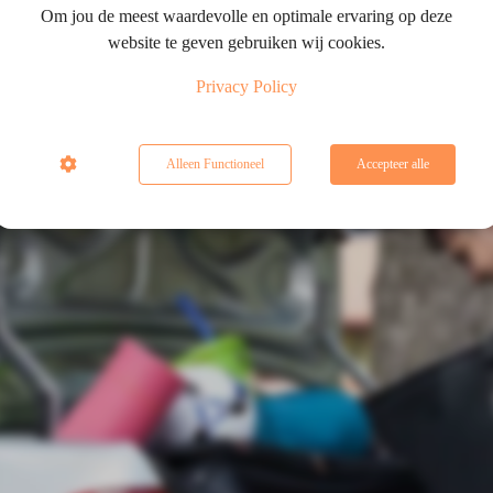
nze monteurs ook nog eens vakkundig gemonteerd kunnen worden
Om jou de meest waardevolle en optimale ervaring op deze
website te geven gebruiken wij cookies.
Privacy Policy
Alleen Functioneel
Accepteer alle