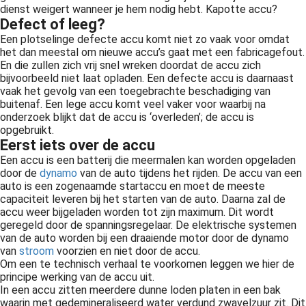
dienst weigert wanneer je hem nodig hebt. Kapotte accu?
Defect of leeg?
Een plotselinge defecte accu komt niet zo vaak voor omdat
het dan meestal om nieuwe accu’s gaat met een fabricagefout.
En die zullen zich vrij snel wreken doordat de accu zich
bijvoorbeeld niet laat opladen. Een defecte accu is daarnaast
vaak het gevolg van een toegebrachte beschadiging van
buitenaf. Een lege accu komt veel vaker voor waarbij na
onderzoek blijkt dat de accu is ‘overleden’; de accu is
opgebruikt.
Eerst iets over de accu
Een accu is een batterij die meermalen kan worden opgeladen
door de
dynamo
van de auto tijdens het rijden. De accu van een
auto is een zogenaamde startaccu en moet de meeste
capaciteit leveren bij het starten van de auto. Daarna zal de
accu weer bijgeladen worden tot zijn maximum. Dit wordt
geregeld door de spanningsregelaar. De elektrische systemen
van de auto worden bij een draaiende motor door de dynamo
van
stroom
voorzien en niet door de accu.
Om een te technisch verhaal te voorkomen leggen we hier de
principe werking van de accu uit.
In een accu zitten meerdere dunne loden platen in een bak
waarin met gedemineraliseerd water verdund zwavelzuur zit. Dit