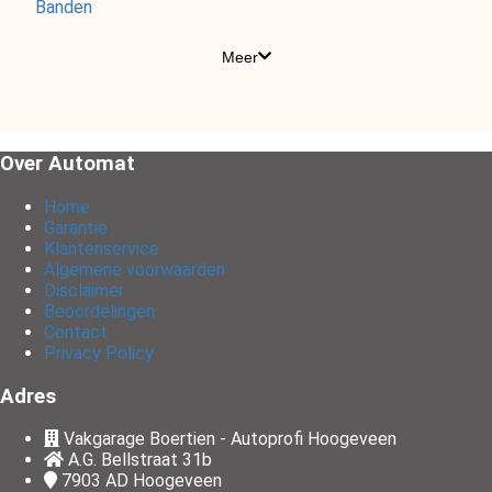
Banden
Meer
Over Automat
Home
Garantie
Klantenservice
Algemene voorwaarden
Disclaimer
Beoordelingen
Contact
Privacy Policy
Adres
Vakgarage Boertien - Autoprofi Hoogeveen
A.G. Bellstraat 31b
7903 AD
Hoogeveen