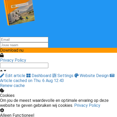
Download nu
Privacy Policy
Edit article
Dashboard
Settings
Website Design
Article cached on Thu. 6 Aug 12:43
Renew cache
Cookies
Om jou de meest waardevolle en optimale ervaring op deze
website te geven gebruiken wij cookies.
Privacy Policy
Alleen Functioneel