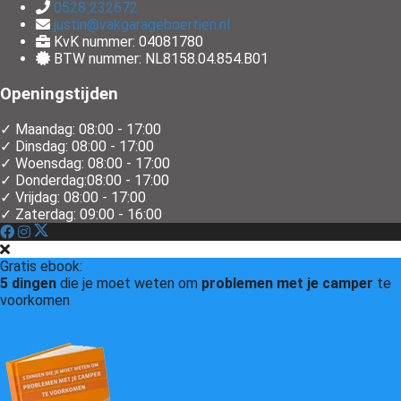
0528 232672
justin@vakgarageboertien.nl
KvK nummer: 04081780
BTW nummer: NL8158.04.854.B01
Openingstijden
✓ Maandag: 08:00 - 17:00
✓ Dinsdag: 08:00 - 17:00
✓ Woensdag: 08:00 - 17:00
✓ Donderdag:08:00 - 17:00
✓ Vrijdag: 08:00 - 17:00
✓ Zaterdag: 09:00 - 16:00
Gratis ebook:
5 dingen
die je moet weten om
problemen met je camper
te
voorkomen