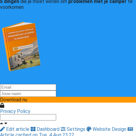
5 dingen
die je moet weten om
problemen met je camper
te
voorkomen
Download nu
Privacy Policy
Edit article
Dashboard
Settings
Website Design
Article cached on Tue. 4 Aug 23:22