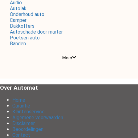
Audio
Autolak
Onderhoud auto
Camper
Dakkoffers
Autoschade door marter
Poetsen auto
Banden
Meer
Over Automat
Home
Garantie
Klantenservice
Algemene voorwaarden
Disclaimer
Beoordelingen
Contact